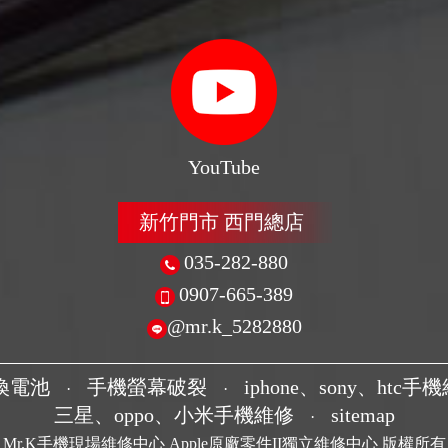
YouTube
新竹門市 西門總店
035-282-880
0907-665-389
@mr.k_5282880
換電池
手機螢幕破裂
iphone、sony、htc手
·
·
三星、oppo、小米手機維修
sitemap
·
Mr.K手機現場維修中心 Apple原廠零件II獨立維修中心 版權所有