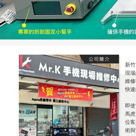
新竹
現場
維修
快速
即使
馬虎
位客
術與