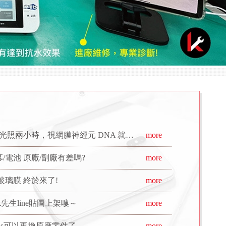
時，視網膜神經元 DNA 就開始斷裂。 來看看研究報告怎麼說
more
幕/電池 原廠/副廠有差嗎?
more
璃膜 終於來了!
more
生line貼圖上架嘍～
more
ods可以更換原廠零件了
more