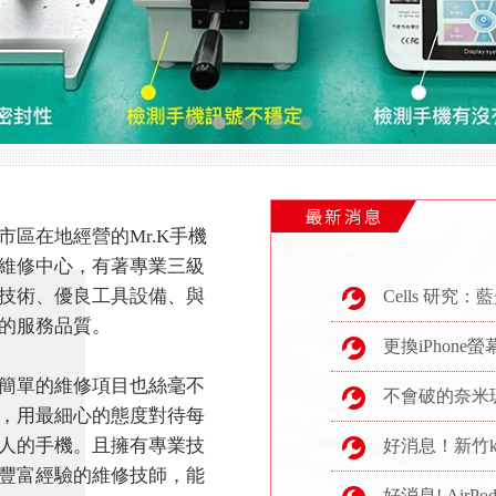
市區在地經營的Mr.K手機
維修中心，有著專業三級
技術、優良工具設備、與
Cells 研究：藍光照兩小
的服務品質。
更換iPhone螢
簡單的維修項目也絲毫不
不會破的奈米玻
，用最細心的態度對待每
人的手機。且擁有專業技
好消息！新竹k先
豐富經驗的維修技師，能
好消息! AirP