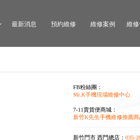
最新消息
預約維修
維修案例
維修
FB粉絲團：
Mr.K手機現場維修中心
7-11賣貨便商城：
新竹K先生手機維修推薦商
新竹門市 西門總店：
035-2