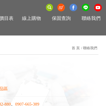
價目表
線上購物
保固查詢
聯絡我們
首 頁
聯絡我們
品區
82-880
、
0907-665-389