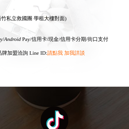
(新竹私立救國團 學租大樓對面)
y/
Android
Pay/信用卡/現金/信用卡分期/街口支付
盟洽詢 Line ID:
請點我 加我詳談