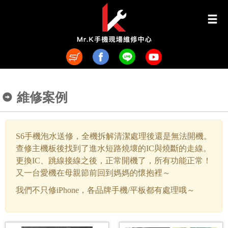
維修案例
S6手機泡水送修，全機拆解清潔處理後還是無法開機。
查修主機板後找到了進水短路燒壞的IC與燒斷的走線。
更換IC、跳線接線之後，正常開機了，所有功能正常！
又一台愛機在母親節前回到媽媽的懷抱裡～
我們不只修iPhone，各品牌手機/平板都有處理哦～