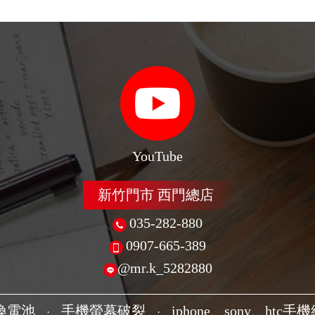
YouTube
新竹門市 西門總店
035-282-880
0907-665-389
@mr.k_5282880
換電池
手機螢幕破裂
iphone、sony、htc手
·
·